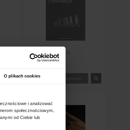
owym
Darwinizm i ewolucja
10,00 zł
O plikach cookies
powiadom o dostępności
ołecznościowe i analizować
artnerom społecznościowym,
anymi od Ciebie lub