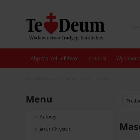
Abp Marcel Lefebvre
e-Booki
Wydawnic
Strona główna
Masoneria i inne zagrożenia
Menu
Produc
Autorzy
Maso
Jezus Chrystus