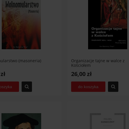
larstwo (masoneria)
Organizacje tajne w walce z
Kościołem
 zł
26,00 zł
oszyka
do koszyka