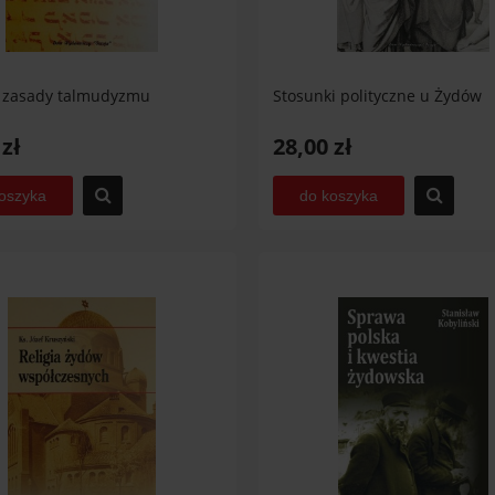
 zasady talmudyzmu
Stosunki polityczne u Żydów
 zł
28,00 zł
oszyka
do koszyka