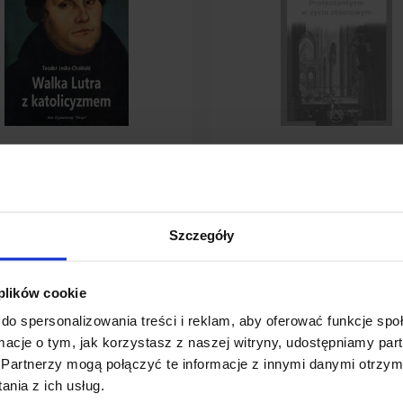
utra z katolicyzmem
Protestantyzm w życiu zbior
 zł
15,00 zł
Szczegóły
oszyka
powiadom o dostępności
 plików cookie
do spersonalizowania treści i reklam, aby oferować funkcje sp
ormacje o tym, jak korzystasz z naszej witryny, udostępniamy p
Partnerzy mogą połączyć te informacje z innymi danymi otrzym
nia z ich usług.