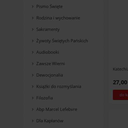
Pismo Święte
Rodzina i wychowanie
Sakramenty
Żywoty Świętych Pańskich
Audiobooki
Zawsze Wierni
Katech
Dewocjonalia
27,00
Książki do rozmyślania
do k
Filozofia
Abp Marcel Lefebvre
Dla Kapłanów