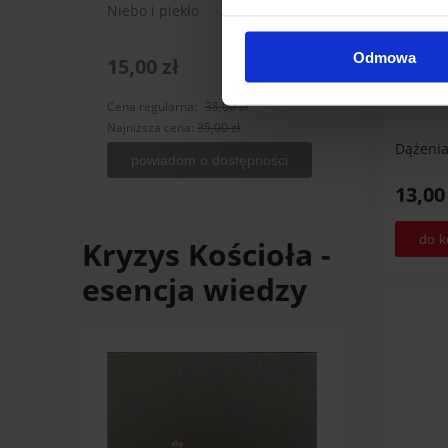
Niebo i piekło
Śmierć
Odmowa
15,00 zł
15,0
Cena regularna:
35,00 zł
Cena r
Najniższa cena:
35,00 zł
Najniż
Dążenia
powiadom o dostępności
po
13,00
do k
Kryzys Kościoła -
esencja wiedzy