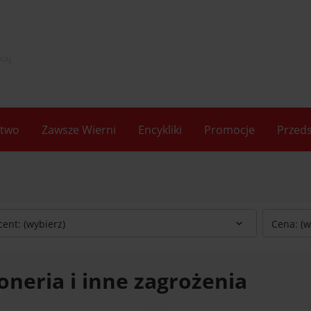
two
Zawsze Wierni
Encykliki
Promocje
Przeds
ent: (wybierz)
Cena: (w
neria i inne zagrożenia