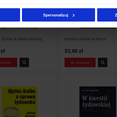
 i sąd
Koniec świata
Spersonalizuj
Z
0 zł
15,00 zł
egularna:
30,00 zł
Cena regularna:
35,00 zł
sza cena:
30,00 zł
Najniższa cena:
35,00 zł
 Żydów w dobie obecnej
Historia Żydów w Polsce
wiadom o dostępności
powiadom o dostępności
 zł
53,00 zł
oszyka
do koszyka