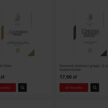
m Fidei
Pascendi dominici gregis. O 
modernistów
 zł
17,00 zł
oszyka
do koszyka