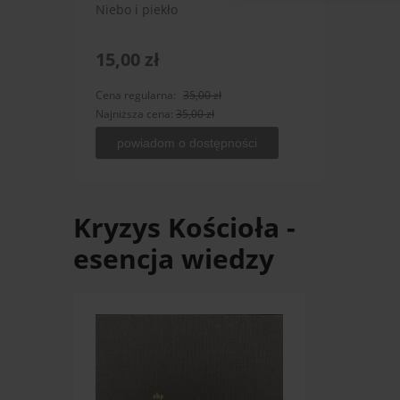
Niebo i piekło
Śmierć
15,00 zł
15,0
Cena regularna:
35,00 zł
Cena r
Najniższa cena:
35,00 zł
Najniż
powiadom o dostępności
po
Kryzys Kościoła -
esencja wiedzy