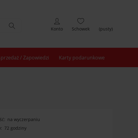
(pusty)
przedaż / Zapowiedzi
Karty podarunkowe
ść:
na wyczerpaniu
:
72 godziny