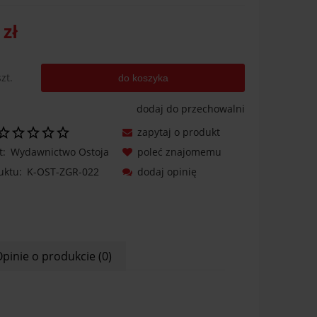
 zł
szt.
do koszyka
dodaj do przechowalni
zapytaj o produkt
t:
Wydawnictwo Ostoja
poleć znajomemu
uktu:
K-OST-ZGR-022
dodaj opinię
pinie o produkcie (0)