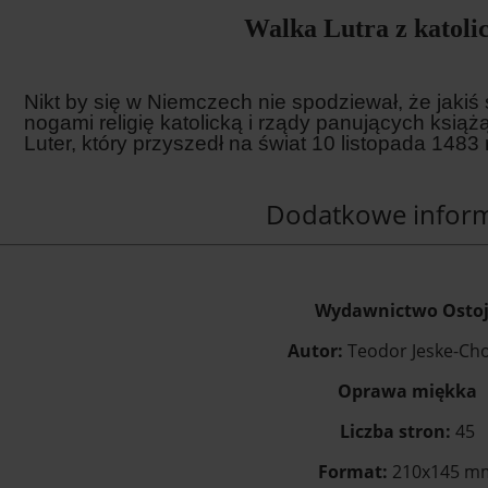
Walka Lutra z katol
Nikt by się w Niemczech nie spodziewał, że jakiś
nogami religię katolicką i rządy panujących książ
Luter, który przyszedł na świat 10 listopada 1483
Dodatkowe inform
Wydawnictwo Osto
Autor:
Teodor Jeske-Cho
Oprawa miękka
Liczba stron:
45
Format:
210x145 m