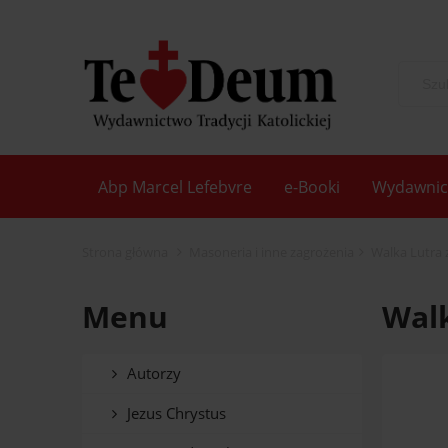
Abp Marcel Lefebvre
e-Booki
Wydawnic
Strona główna
Masoneria i inne zagrożenia
Walka Lutra 
Menu
Walk
Autorzy
Jezus Chrystus