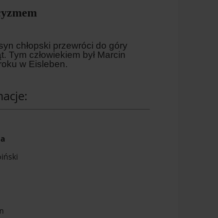
icyzmem
 syn chłopski przewróci do góry
ąt. Tym człowiekiem był Marcin
 roku w Eisleben.
acje:
ja
iński
m