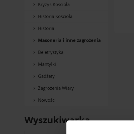
Kryzys Kościoła
Historia Kościoła
Historia
Masoneria i inne zagrożenia
Beletrystyka
Mantylki
Gadżety
Zagrożenia Wiary
Nowości
Wyszukiwarka