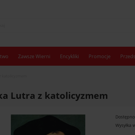
two
Zawsze Wierni
Encykliki
Promocje
Przeds
z katolicyzmem
a Lutra z katolicyzmem
Dostępno
Wysyłka w