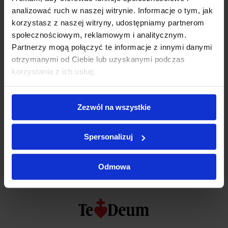
IBAN: PL86 1600 1462 1880 9362 3000 0001
analizować ruch w naszej witrynie. Informacje o tym, jak
korzystasz z naszej witryny, udostępniamy partnerom
SWIFT: PPABPLPKXXX
społecznościowym, reklamowym i analitycznym.
Wydawnictwo Te Deum Sp. z o.o.
Partnerzy mogą połączyć te informacje z innymi danymi
otrzymanymi od Ciebie lub uzyskanymi podczas
Garncarska 32, 04-886 Warszawa
korzystania z ich usług.
Tytuł przelewu:
Zamówienie nr [prosimy
wpisać numer zamówienia]
Zezwól na wszystkie
Spersonalizuj
Odmowa