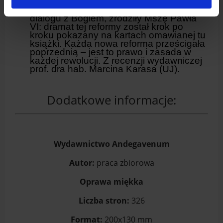
w oświeceniowo pojmowanego
człowieka, dojrzałego do równorzędnego
dialogu z Bogiem, zrodziły Mszę Pawła
VI: dramat tej reformy został krok po
kroku pokazany na kartach omawianej tu
książki. Każda nowa reforma prześcigała
poprzednią – jest to prawo i zasada w
każdej rewolucji. Z recenzji wydawniczej
prof. dra hab. Marcina Karasa (UJ).
Dodatkowe informacje:
Wydawnictwo Andegavenum
Autor:
praca zbiorowa
Oprawa miękka
Liczba stron:
326
Format:
200x130 mm