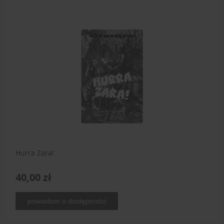
Hurra Zara!
40,00 zł
powiadom o dostępności