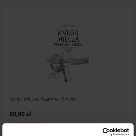
Księga Miecza. Pogromca Smoka
69,00 zł
do koszyka