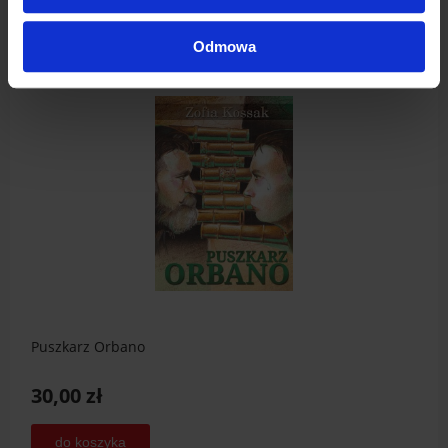
Odmowa
Puszkarz Orbano
30,00 zł
do koszyka