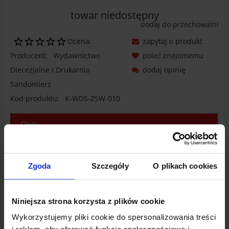
towar niedostępny
dodaj do przechowalni
Ocena:
zapytaj o produkt
Producent:
Wydawnictwo
poleć znajomemu
Diecezjalne i Drukarnia
dodaj opinię
Sandomierz
Kod produktu:
K-WDS-ZSW-010
Opis
Dane techniczne
Produkty powiązane
Zgoda
Szczegóły
O plikach cookies
Opinie o produkcie (0)
Niniejsza strona korzysta z plików cookie
Wykorzystujemy pliki cookie do spersonalizowania treści