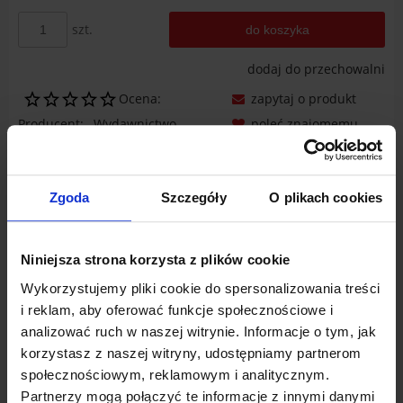
szt.
do koszyka
dodaj do przechowalni
Ocena:
zapytaj o produkt
Producent:
Wydawnictwo
poleć znajomemu
Diecezjalne i Drukarnia
dodaj opinię
Sandomierz
Zgoda
Szczegóły
O plikach cookies
Kod produktu:
K-WDS-DM-037
Opis
Niniejsza strona korzysta z plików cookie
Dane techniczne
Wykorzystujemy pliki cookie do spersonalizowania treści
i reklam, aby oferować funkcje społecznościowe i
Opinie o produkcie (0)
analizować ruch w naszej witrynie. Informacje o tym, jak
korzystasz z naszej witryny, udostępniamy partnerom
społecznościowym, reklamowym i analitycznym.
Partnerzy mogą połączyć te informacje z innymi danymi