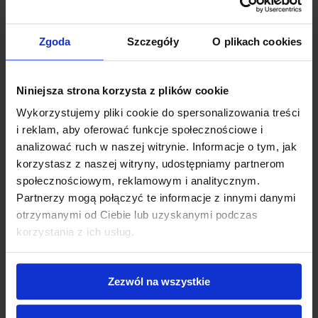
ks. Teofil Gapczyński
Przewodnik chrześcijanina
rzymskokatolickiego
Zgoda
Szczegóły
O plikach cookies
Książkę, która tak wielostronnie
Niniejsza strona korzysta z plików cookie
odpowiada potrzebom i uczuciom
Wykorzystujemy pliki cookie do spersonalizowania treści
pobożnym narodu polskiego, winna
posiadać każda rodzina polsko-katolicka.
i reklam, aby oferować funkcje społecznościowe i
Jesteśmy przekonani, że dzieło niniejsze
analizować ruch w naszej witrynie. Informacje o tym, jak
stanie się dla każdego Polaka katolika
korzystasz z naszej witryny, udostępniamy partnerom
prawdziwym skarbem i wiernym
społecznościowym, reklamowym i analitycznym.
przewodnikiem w czasie jego ziemskiej
pielgrzymki ku ojczyźnie wiekuistej. Niech
Partnerzy mogą połączyć te informacje z innymi danymi
je czyta cały naród polski, niech w wierze
otrzymanymi od Ciebie lub uzyskanymi podczas
swojej świętej znajdzie pokrzepienie,
korzystania z ich usług.
niech się buduje przykładami rodowitych
swych Świętych, niech oni mu będą
gwiazdami nadziei lepszej przyszłości.
Oby ta książka sprowadziła
Zezwól na wszystkie
błogosławieństwo Boże dla każdej
rodziny polsko katolickiej.