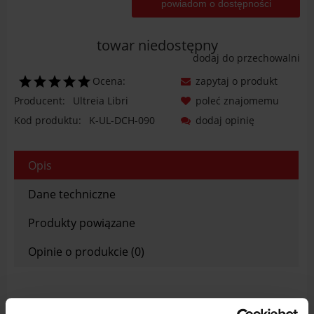
powiadom o dostępności
towar niedostępny
dodaj do przechowalni
Ocena:
zapytaj o produkt
Producent:
Ultreia Libri
poleć znajomemu
Kod produktu:
K-UL-DCH-090
dodaj opinię
Opis
Dane techniczne
Produkty powiązane
Opinie o produkcie (0)