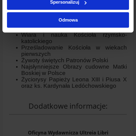
Spersonalizuj
(wydawca 1905 r.)
***
Odmowa
Dzieło niniejsze składa się z 5 rozdziałów:
Wiara i nauka Kościoła rzymsko-
katolickiego
Prześladowanie Kościoła w wiekach
pierwszych
Żywoty świętych Patronów Polski
Najsłynniejsze Obrazy cudowne Matki
Boskiej w Polsce
Życiorysy Papieży Leona XIII i Piusa X
oraz ks. Kardynała Ledóchowskiego
Dodatkowe informacje:
Oficyna Wydawnicza Ultreia Libri