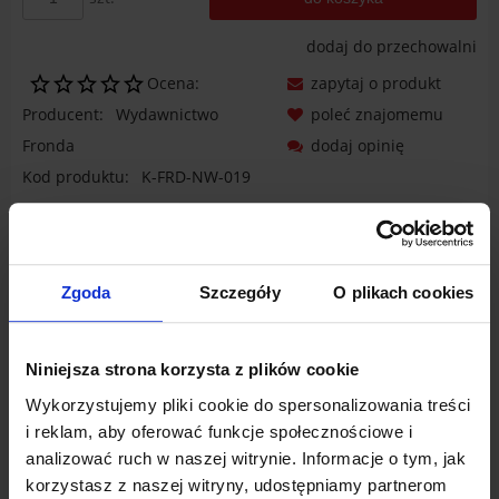
dodaj do przechowalni
Ocena:
zapytaj o produkt
Producent:
Wydawnictwo
poleć znajomemu
Fronda
dodaj opinię
Kod produktu:
K-FRD-NW-019
Opis
Dane techniczne
Zgoda
Szczegóły
O plikach cookies
Produkty powiązane
Opinie o produkcie (0)
Niniejsza strona korzysta z plików cookie
Wykorzystujemy pliki cookie do spersonalizowania treści
i reklam, aby oferować funkcje społecznościowe i
analizować ruch w naszej witrynie. Informacje o tym, jak
Gilbert Keith Chesterton
korzystasz z naszej witryny, udostępniamy partnerom