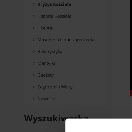
Kryzys Kościoła
Historia Kościoła
Historia
Masoneria i inne zagrożenia
Beletrystyka
Mantylki
Gadżety
Zagrożenia Wiary
Nowości
Wyszukiwarka