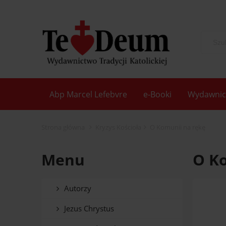
Abp Marcel Lefebvre
e-Booki
Wydawnic
Strona główna
Kryzys Kościoła
O Komunii na rękę
Menu
O K
Autorzy
Jezus Chrystus