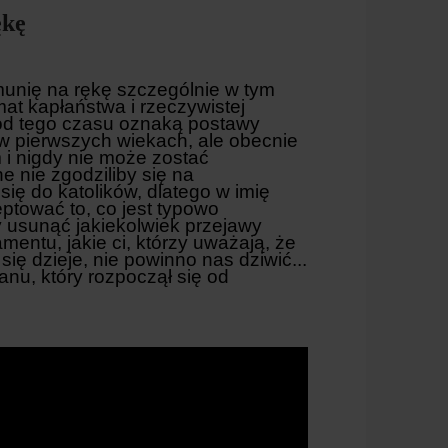
ękę
munię na rękę szczególnie w tym
at kapłaństwa i rzeczywistej
 od tego czasu oznaką postawy
 w pierwszych wiekach, ale obecnie
im i nigdy nie może zostać
 nie zgodziliby się na
ię do katolików, dlatego w imię
ptować to, co jest typowo
y usunąć jakiekolwiek przejawy
ntu, jakie ci, którzy uważają, że
 się dzieje, nie powinno nas dziwić...
lanu, który rozpoczął się od