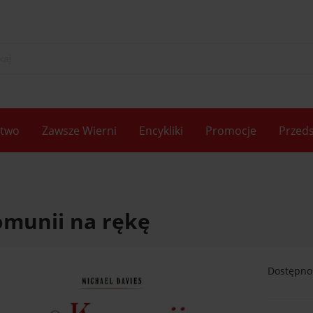
two
Zawsze Wierni
Encykliki
Promocje
Przeds
omunii na rękę
Dostępno