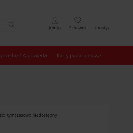
(pusty)
przedaż / Zapowiedzi
Karty podarunkowe
ść:
tymczasowo niedostępny