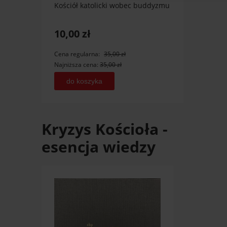
Kościół katolicki wobec buddyzmu
Niebo 
10,00 zł
15,0
Cena regularna:
35,00 zł
Cena r
Najniższa cena:
35,00 zł
Najniż
do koszyka
po
Kryzys Kościoła -
esencja wiedzy