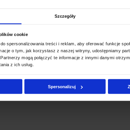
Wydawnictwo Te De
Szczegóły
Autor:
Michael Davi
Oprawa zintegrowa
 plików cookie
Liczba stron:
100
do spersonalizowania treści i reklam, aby oferować funkcje sp
Format:
145x210 m
ormacje o tym, jak korzystasz z naszej witryny, udostępniamy p
Partnerzy mogą połączyć te informacje z innymi danymi otrzym
ISBN/ISSN:
978836677
nia z ich usług.
Spersonalizuj
Z