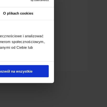
um
O plikach cookies
es
na
ołecznościowe i analizować
m
artnerom społecznościowym,
anymi od Ciebie lub
4179
ezwól na wszystkie