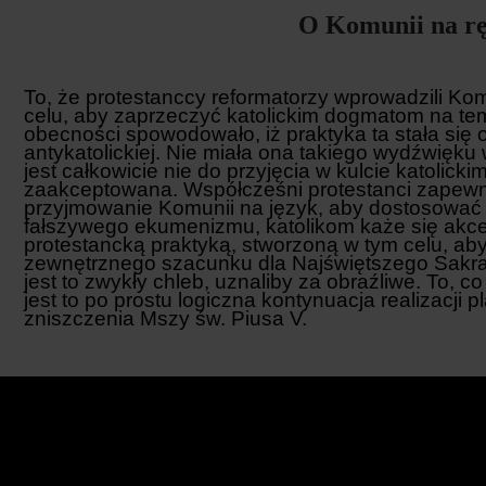
O Komunii na r
To, że protestanccy reformatorzy wprowadzili Ko
celu, aby zaprzeczyć katolickim dogmatom na tem
obecności spowodowało, iż praktyka ta stała się
antykatolickiej. Nie miała ona takiego wydźwięku
jest całkowicie nie do przyjęcia w kulcie katolick
zaakceptowana. Współcześni protestanci zapewne
przyjmowanie Komunii na język, aby dostosować s
fałszywego ekumenizmu, katolikom każe się akce
protestancką praktyką, stworzoną w tym celu, ab
zewnętrznego szacunku dla Najświętszego Sakrame
jest to zwykły chleb, uznaliby za obraźliwe. To, co
jest to po prostu logiczna kontynuacja realizacji p
zniszczenia Mszy św. Piusa V.