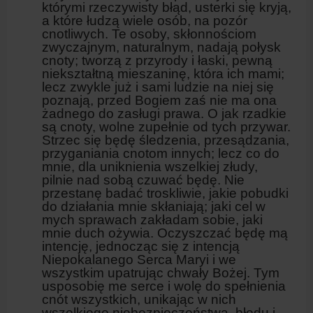
którymi rzeczywisty błąd, usterki się kryją,
a które łudzą wiele osób, na pozór
cnotliwych. Te osoby, skłonnościom
zwyczajnym, naturalnym, nadają połysk
cno­ty; tworzą z przyrody i łaski, pewną
nie­kształtną mieszaninę, która ich mami;
lecz zwykle już i sami ludzie na niej się
poznają, przed Bogiem zaś nie ma ona
żadnego do za­sługi prawa. O jak rzadkie
są cnoty, wolne zupełnie od tych przywar.
Strzec się będę śledzenia, przesądzania,
przyganiania cnotom innych; lecz co do
mnie, dla uniknienia wszelkiej złudy,
pilnie nad sobą czuwać będę. Nie
przestanę badać troskliwie, jakie pobudki
do działania mnie skłaniają; jaki cel w
mych sprawach zakładam sobie, jaki
mnie duch ożywia. Oczyszczać będę mą
inten­cję, jednocząc się z intencją
Niepokalanego Serca Maryi i we
wszystkim upatrując chwały Bożej. Tym
usposobię me serce i wolę do spełnienia
cnót wszystkich, unikając w nich
wszelkiego niebezpieczeństwa, błędu i