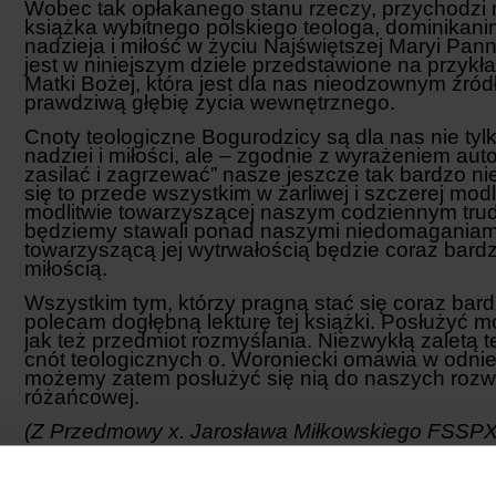
Wobec tak opłakanego stanu rzeczy, przychodzi
książka wybitnego polskiego teologa, dominikani
nadzieja i miłość w życiu Najświętszej Maryi Pan
jest w niniejszym dziele przedstawione na przyk
Matki Bożej, która jest dla nas nieodzownym źró
prawdziwą głębię życia wewnętrznego.
Cnoty teologiczne Bogurodzicy są dla nas nie ty
nadziei i miłości, ale – zgodnie z wyrażeniem au
zasilać i zagrzewać” nasze jeszcze tak bardzo
się to przede wszystkim w żarliwej i szczerej modl
modlitwie towarzyszącej naszym codziennym trud
będziemy stawali ponad naszymi niedomaganiami;
towarzyszącą jej wytrwałością będzie coraz bardzi
miłością.
Wszystkim tym, którzy pragną stać się coraz bard
polecam dogłębną lekturę tej książki. Posłużyć 
jak też przedmiot rozmyślania. Niezwykłą zaletą te
cnót teologicznych o. Woroniecki omawia w odni
możemy zatem posłużyć się nią do naszych rozw
różańcowej.
(Z Przedmowy x. Jarosława Miłkowskiego FSSPX