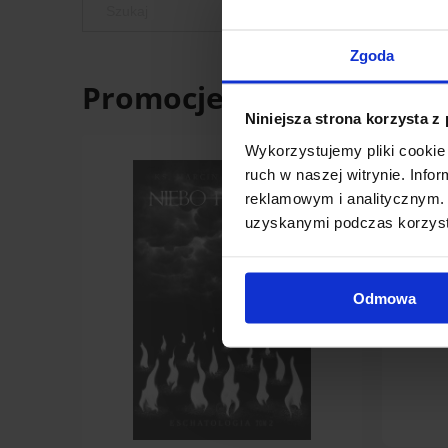
Zgoda
Promocje
Niniejsza strona korzysta z
Wykorzystujemy pliki cookie 
ruch w naszej witrynie. Inf
reklamowym i analitycznym. 
uzyskanymi podczas korzysta
Odmowa