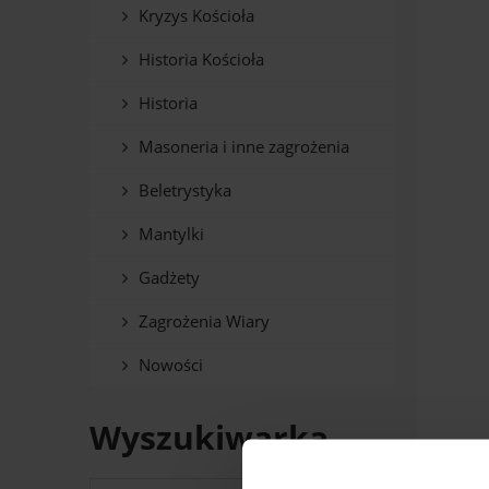
Kryzys Kościoła
Historia Kościoła
Historia
Masoneria i inne zagrożenia
Beletrystyka
Mantylki
Gadżety
Zagrożenia Wiary
Nowości
Wyszukiwarka