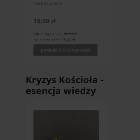
Niebo i piekło
Śmierć
15,00 zł
15,0
Cena regularna:
35,00 zł
Cena r
Najniższa cena:
35,00 zł
Najniż
powiadom o dostępności
po
Kryzys Kościoła -
esencja wiedzy