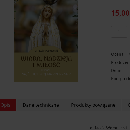
15,00
Ocena:
Producen
Deum
Kod prod
Opis
Dane techniczne
Produkty powiązane
O
o. Jacek Woroniecki