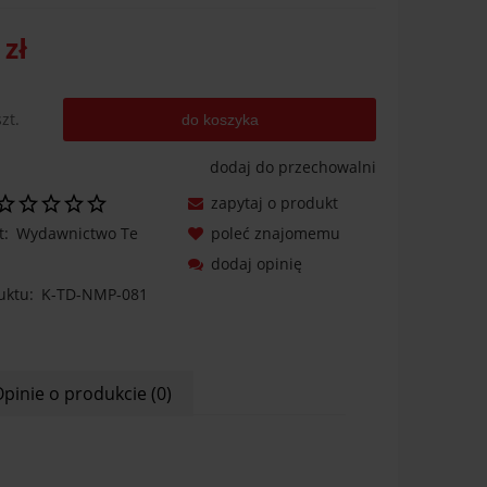
 zł
szt.
do koszyka
dodaj do przechowalni
zapytaj o produkt
t:
Wydawnictwo Te
poleć znajomemu
dodaj opinię
uktu:
K-TD-NMP-081
pinie o produkcie (0)