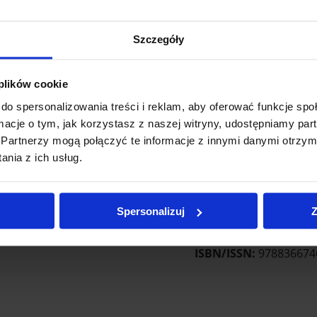
Dodatkowe inform
Szczegóły
Wydawnictwo Te De
 plików cookie
Autor:
o. Jacek Woroni
do spersonalizowania treści i reklam, aby oferować funkcje sp
ormacje o tym, jak korzystasz z naszej witryny, udostępniamy p
Oprawa miękka ze skrzy
Partnerzy mogą połączyć te informacje z innymi danymi otrzym
Rok wydania: 202
nia z ich usług.
Wydanie pierwsze
Liczba stron
: 56
Spersonalizuj
Z
Format:
125x200 m
ISBN/ISSN:
978836674