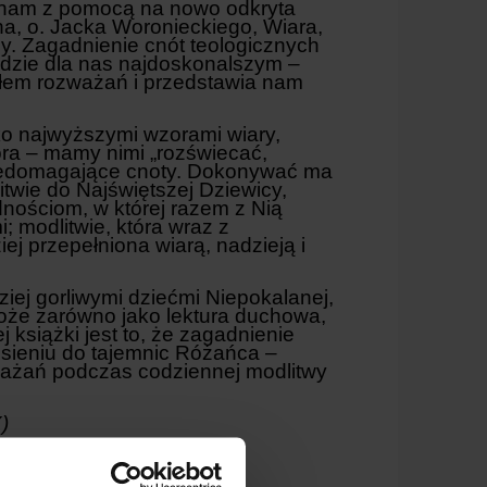
 nam z pomocą na nowo odkryta
na, o. Jacka Woronieckiego, Wiara,
ny. Zagadnienie cnót teologicznych
ładzie dla nas najdoskonalszym –
dłem rozważań i przedstawia nam
lko najwyższymi wzorami wiary,
tora – mamy nimi „rozświecać,
 niedomagające cnoty. Dokonywać ma
itwie do Najświętszej Dziewicy,
nościom, w której razem z Nią
 modlitwie, która wraz z
ej przepełniona wiarą, nadzieją i
ziej gorliwymi dziećmi Niepokalanej,
może zarówno jako lektura duchowa,
j książki jest to, że zagadnienie
esieniu do tajemnic Różańca –
ażań podczas codziennej modlitwy
)