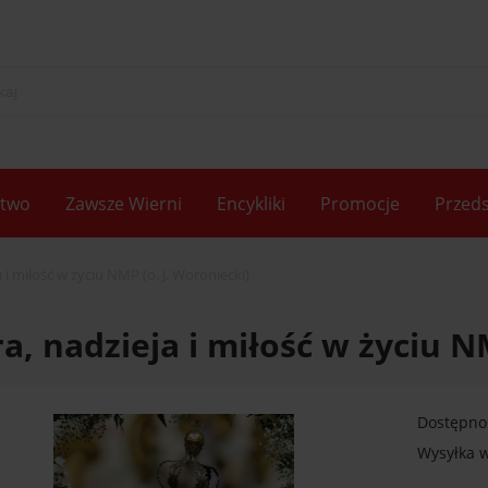
two
Zawsze Wierni
Encykliki
Promocje
Przeds
 i miłość w życiu NMP (o. J. Woroniecki)
a, nadzieja i miłość w życiu N
Dostępno
Wysyłka w